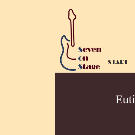
START
Eut